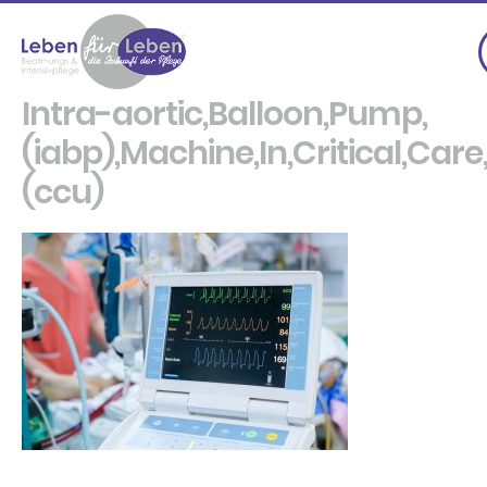
Intra-aortic,Balloon,Pump,
(iabp),Machine,In,Critical,Care,
(ccu)