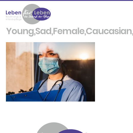
Young,Sad,Female,Caucasian,