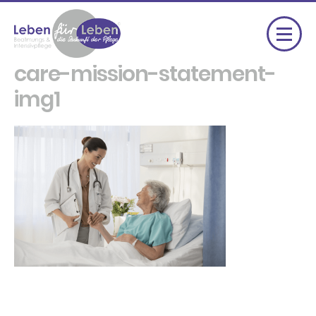
care-mission-statement-
img1