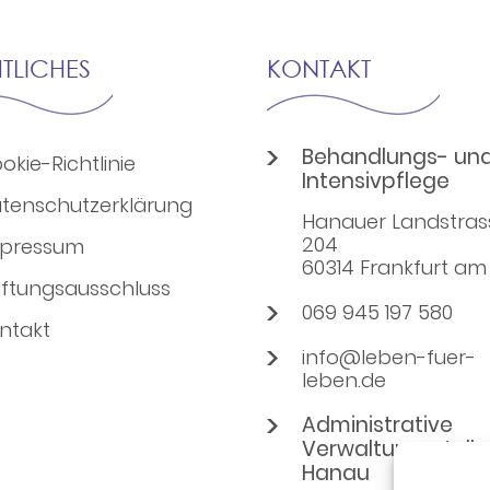
TLICHES
KONTAKT
Behandlungs- un
okie-Richtlinie
Intensivpflege
tenschutzerklärung
Hanauer Landstras
204
pressum
60314 Frankfurt am
ftungsausschluss
069 945 197 580
ntakt
info@leben-fuer-
leben.de
Administrative
Verwaltungsstelle 
Hanau